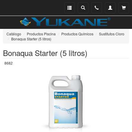
Menu
Buscar
Teléfono
Mi
Ver ce
catálogo
cuenta
Catálogo
Productos Piscina
Productos Químicos
Sustitutos Cloro
Bonaqua Starter (5 litros)
Bonaqua Starter (5 litros)
8682