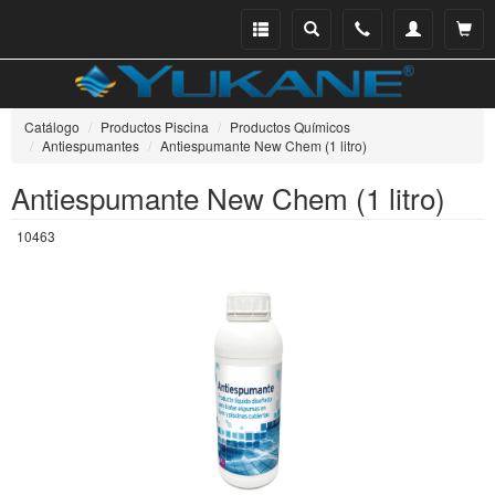
Menu
Buscar
Teléfono
Mi
Ver ce
catálogo
cuenta
Catálogo
Productos Piscina
Productos Químicos
Antiespumantes
Antiespumante New Chem (1 litro)
Antiespumante New Chem (1 litro)
10463