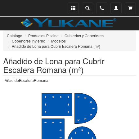
Menu
Buscar
Teléfono
Mi
Ver ce
catálogo
cuenta
Catálogo
Productos Piscina
Cubiertas y Cobertores
Cobertores Invierno
Modelos
Añadido de Lona para Cubrir Escalera Romana (m²)
Añadido de Lona para Cubrir
Escalera Romana (m²)
AñadidoEscaleraRomana