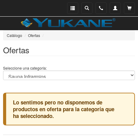
Menu
Buscar
Teléfono
Mi
Ver ce
catálogo
cuenta
Catálogo
Ofertas
Ofertas
Seleccione una categoría:
Lo sentimos pero no disponemos de
productos en oferta para la categoría que
ha seleccionado.