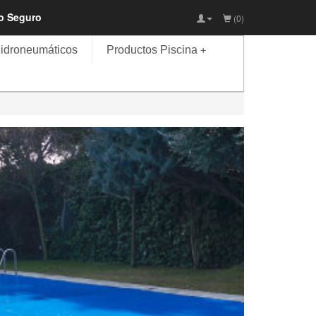
io Seguro
(0)
idroneumáticos
Productos Piscina
+