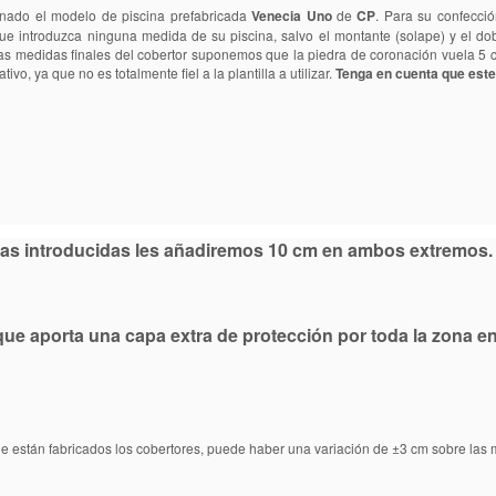
nado el modelo de piscina prefabricada
Venecia Uno
de
CP
. Para su confecció
ue introduzca ninguna medida de su piscina, salvo el montante (solape) y el do
las medidas finales del cobertor suponemos que la piedra de coronación vuela 5 cm
ivo, ya que no es totalmente fiel a la plantilla a utilizar.
Tenga en cuenta que este
idas introducidas les añadiremos 10 cm en ambos extremos. 
l que aporta una capa extra de protección por toda la zona 
ue están fabricados los cobertores, puede haber una variación de ±3 cm sobre las m