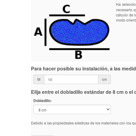
Ha seleccio
necesario q
cálculo de 
modo orientat
Para hacer posible su instalación, a las med
M
cm
Elija entre el dobladillo estándar de 8 cm o e
Dobladillo:
Debido a las propiedades elásticas de los materiales con los q