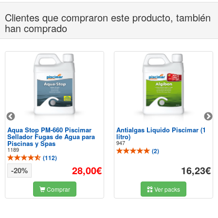
Clientes que compraron este producto, también
han comprado
Aqua Stop PM-660 Piscimar
Antialgas Liquido Piscimar (1
Sellador Fugas de Agua para
litro)
Piscinas y Spas
947
1189
(
2
)
(
112
)
28,00€
16,23€
-20%
Comprar
Ver packs