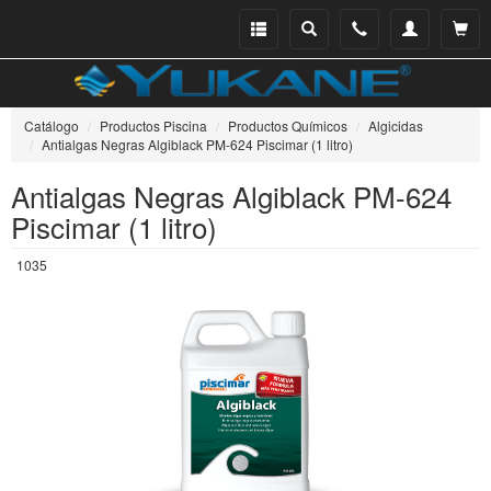
Menu
Buscar
Teléfono
Mi
Ver ce
catálogo
cuenta
Catálogo
Productos Piscina
Productos Químicos
Algicidas
Antialgas Negras Algiblack PM-624 Piscimar (1 litro)
Antialgas Negras Algiblack PM-624
Piscimar (1 litro)
1035