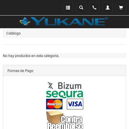
Menu
Buscar
Teléfono
Mi
Ver ce
catálogo
cuenta
Catálogo
No hay productos en esta categoria.
Formas de Pago