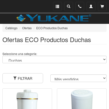
Menu
Buscar
Teléfono
Mi
Ver ce
catálogo
cuenta
Catálogo
Ofertas
ECO Productos Duchas
Ofertas ECO Productos Duchas
Seleccione una categoría:
FILTRAR