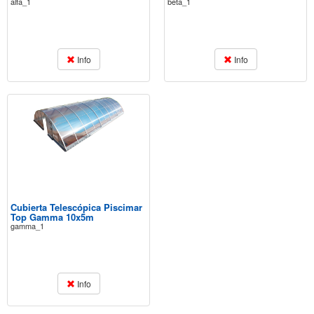
alfa_1
beta_1
Info
Info
Cubierta Telescópica Piscimar
Top Gamma 10x5m
gamma_1
Info