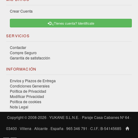
Crear Cuenta
¿Tienes cuenta? Identificate
SERVICIOS
Contactar
Compre Seguro
Garantía de satisfacción
INFORMACIÓN
Envíos y Plazos de Entrega
Condiciones Generales
Política de Privacidad
Modificar Privacidad
Política de cookies
Nota Legal
Copyright © 2008-2026 · YUKANE S.L.N.E. · Paraje Casa Cabanes Nº 64 ·
03400 · Villena · Alicante · España · 965 346 791 · C.I.F.: B-54145685