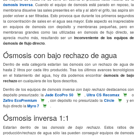
ósmosis inversa
. Cuando el equipo de ósmosis está parado en reposo, la
membrana disuelve las sales presentes en ella y al abrir el grifo, las aspira sin
poder volver a ser filtradas. Esto provoca que durante los primeros segundos
la concentración de sales en el agua sea mayor. Este aspecto es inapreciable
en equipos de ósmosis con depósito y membranas pequeñas, pero en
membranas grandes como las utilizadas en ósmosis de flujo directo, se
aprecia mucho más, resultando ser un
inconveniente de los equipos de
ósmosis de flujo directo
.
Ósmosis con bajo rechazo de agua
Dentro de esta categoría estarían las ósmosis con un rechazo de agua de
hasta 2 litros por cada litro producido. Tras los últimos avances tecnológicos
en el tratamiento del agua, hoy día podemos encontrar
ósmosis de bajo
rechazo
en cualquiera de los tipos descritos.
Dentro de los equipos de
ósmosis inversa con bajo rechazo
destacamos con
depósito presurizado: la
Jade EcoPro 50
,
Ultra CS Recomax
o
Zafiro EcoPremium
, con depósito no presurizado la
Circle
y en
flujo directo la
Myro 7
.
Ósmosis inversa 1:1
Estarían dentro de las
ósmosis de bajo rechazo
. Estos ratios de
producción/rechazo de agua sólo las pueden conseguir equipos de ósmosis