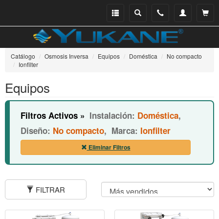
Menu
Buscar
Teléfono
Mi
Ver ce
catálogo
cuenta
Catálogo
Osmosis Inversa
Equipos
Doméstica
No compacto
Ionfilter
Equipos
Filtros Activos »
Instalación:
Doméstica
,
Diseño:
No compacto
,
Marca:
Ionfilter
Eliminar Filtros
FILTRAR