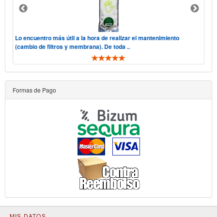
 "he
Lo encuentro más útil a la hora de realizar el mantenimiento
Hol
(cambio de filtros y membrana). De toda ..
tele
Formas de Pago
MIS DATOS