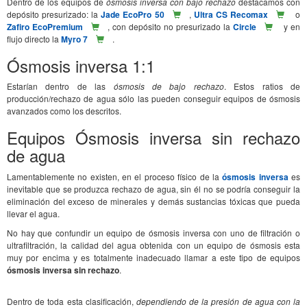
Dentro de los equipos de
ósmosis inversa con bajo rechazo
destacamos con
depósito presurizado: la
Jade EcoPro 50
,
Ultra CS Recomax
o
Zafiro EcoPremium
, con depósito no presurizado la
Circle
y en
flujo directo la
Myro 7
.
Ósmosis inversa 1:1
Estarían dentro de las
ósmosis de bajo rechazo
. Estos ratios de
producción/rechazo de agua sólo las pueden conseguir equipos de ósmosis
avanzados como los descritos.
Equipos Ósmosis inversa sin rechazo
de agua
Lamentablemente no existen, en el proceso físico de la
ósmosis inversa
es
inevitable que se produzca rechazo de agua, sin él no se podría conseguir la
eliminación del exceso de minerales y demás sustancias tóxicas que pueda
llevar el agua.
No hay que confundir un equipo de ósmosis inversa con uno de filtración o
ultrafiltración, la calidad del agua obtenida con un equipo de ósmosis esta
muy por encima y es totalmente inadecuado llamar a este tipo de equipos
ósmosis inversa sin rechazo
.
Dentro de toda esta clasificación,
dependiendo de la presión de agua con la