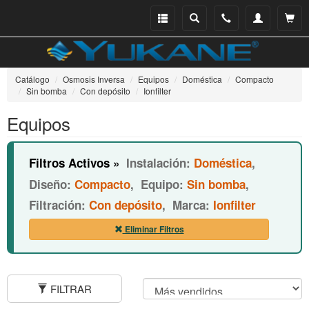
Menu
Buscar
Teléfono
Mi
Ver ce
catálogo
cuenta
Catálogo
Osmosis Inversa
Equipos
Doméstica
Compacto
Sin bomba
Con depósito
Ionfilter
Equipos
Filtros Activos »
Instalación:
Doméstica
,
Diseño:
Compacto
,
Equipo:
Sin bomba
,
Filtración:
Con depósito
,
Marca:
Ionfilter
Eliminar Filtros
FILTRAR