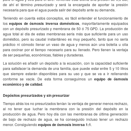
de ahí el término
presurizado
y será la encargada de aportar la presión
necesaria para que el agua pueda salir del depósito ante su demanda.
Teniendo en cuenta estos conceptos, es fácil entender el funcionamiento de
los
equipos de ósmosis inversa domésticos
, mayoritariamente equipados
con un depósito presurizado y membrana de 50 ó 75 GPD. La producción de
agua total al día de estas membranas sería más que suficiente para un uso
doméstico, pero su caudal instantáneo es muy pequeño, tanto que no sería
práctico ni cómodo llenar un vaso de agua y menos aún una botella u olla
para cocinar por el tiempo necesario para su llenado. Pero tienen la ventaja
de ser pequeñas, económicas, fiables y duraderas.
La solución es añadir un depósito a la ecuación, con la capacidad suficiente
para satisfacer la demanda de una familia, que puede estar entre 5 y 10 litros
que siempre estarán disponibles para su uso y que se va a ir rellenando
conforme se vacíe. De esta forma conseguimos un
equipo de ósmosis
económico y de calidad
.
Depósitos presurizados y sin presurizar
Tiempo atrás los no presurizados tenían la ventaja de generar menos rechazo,
al no tener que luchar la membrana con la presión del depósito en la
producción de agua. Pero hoy día con las membranas de última generación
de bajo de rechazo de agua, se ha conseguido incluso tener un rechazo
menor. Consiguiendo
equipos de ósmosis inversa 1:1
.