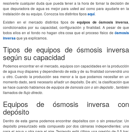
resolverle cualquier duda que pueda tener a la hora de tomar la decisión de
que depuradora de agua es mejor para usted así como para ayudarle en la
instalación de su equipo. Conozca los distintos tipos
aquí
.
Existen en el mercado distintos tipos de
equipos de ósmosis inversa
,
condicionados por su capacidad, configuración y finalidad. A pesar de que
todos ellos en el fondo no hagan otra cosa que el proceso físico de
ósmosis
inversa
que ya explicamos.
Tipos de equipos de ósmosis inversa
según su capacidad
Podemos encontrar en el mercado, equipos con capacidades en la producción
de agua muy dispares y dependiendo de esta y de su finalidad convendrá uno
u otro. Cuando la producción sea menor a la que podamos necesitar en un
momento dado, será necesario añadir un depósito. De ahí, la clasificación que
se hace cuando hablamos de
equipos de ósmosis con o sin depósito
, también
llamados de
flujo directo
.
Equipos de ósmosis inversa con
depósito
Dentro de esta gama podemos encontrar depósitos con o sin presurizar. Un
depósito presurizado esta compuesto por dos cámaras independientes: una
para el agua y otra para el aire. Teniendo está última una presión de 0,5 bar,